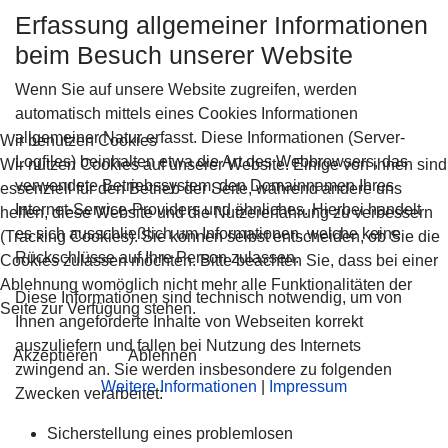
Erfassung allgemeiner Informationen
beim Besuch unserer Website
Wenn Sie auf unsere Website zugreifen, werden
automatisch mittels eines Cookies Informationen
allgemeiner Natur erfasst. Diese Informationen (Server-
Wir benutzen Cookies
Logfiles) beinhalten etwa die Art des Webbrowsers, das
Wir nutzen Cookies auf unserer Website. Einige von ihnen sind
verwendete Betriebssystem, den Domainnamen Ihres
essenziell für den Betrieb der Seite, während andere uns
Internet-Service-Providers und ähnliches. Hierbei handelt
helfen, diese Website und die Nutzererfahrung zu verbessern
es sich ausschließlich um Informationen, welche keine
(Tracking Cookies). Sie können selbst entscheiden, ob Sie die
Rückschlüsse auf Ihre Person zulassen.
Cookies zulassen möchten. Bitte beachten Sie, dass bei einer
Ablehnung womöglich nicht mehr alle Funktionalitäten der
Diese Informationen sind technisch notwendig, um von
Seite zur Verfügung stehen.
Ihnen angeforderte Inhalte von Webseiten korrekt
auszuliefern und fallen bei Nutzung des Internets
Akzeptieren
Ablehnen
zwingend an. Sie werden insbesondere zu folgenden
Weitere Informationen
|
Impressum
Zwecken verarbeitet:
Sicherstellung eines problemlosen