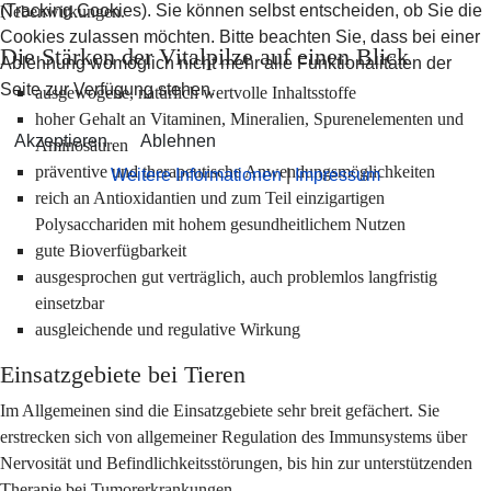
(Tracking Cookies). Sie können selbst entscheiden, ob Sie die
Nebenwirkungen.
Cookies zulassen möchten. Bitte beachten Sie, dass bei einer
Die Stärken der Vitalpilze auf einen Blick
Ablehnung womöglich nicht mehr alle Funktionalitäten der
Seite zur Verfügung stehen.
ausgewogene, natürlich wertvolle Inhaltsstoffe
hoher Gehalt an Vitaminen, Mineralien, Spurenelementen und
Akzeptieren
Ablehnen
Aminosäuren
präventive und therapeutische Anwendungsmöglichkeiten
Weitere Informationen
|
Impressum
reich an Antioxidantien und zum Teil einzigartigen
Polysacchariden mit hohem gesundheitlichem Nutzen
gute Bioverfügbarkeit
ausgesprochen gut verträglich, auch problemlos langfristig
einsetzbar
ausgleichende und regulative Wirkung
Einsatzgebiete bei Tieren
Im Allgemeinen sind die Einsatzgebiete sehr breit gefächert. Sie
erstrecken sich von allgemeiner Regulation des Immunsystems über
Nervosität und Befindlichkeitsstörungen, bis hin zur unterstützenden
Therapie bei Tumorerkrankungen.