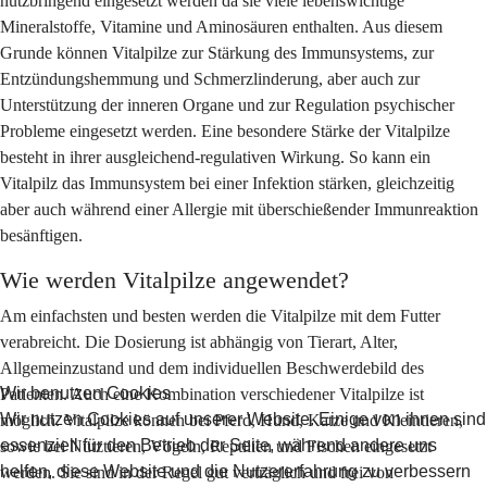
nutzbringend eingesetzt werden da sie viele lebenswichtige
Mineralstoffe, Vitamine und Aminosäuren enthalten. Aus diesem
Grunde können Vitalpilze zur Stärkung des Immunsystems, zur
Entzündungshemmung und Schmerzlinderung, aber auch zur
Unterstützung der inneren Organe und zur Regulation psychischer
Probleme eingesetzt werden. Eine besondere Stärke der Vitalpilze
besteht in ihrer ausgleichend-regulativen Wirkung. So kann ein
Vitalpilz das Immunsystem bei einer Infektion stärken, gleichzeitig
aber auch während einer Allergie mit überschießender Immunreaktion
besänftigen.
Wie werden Vitalpilze angewendet?
Am einfachsten und besten werden die Vitalpilze mit dem Futter
verabreicht. Die Dosierung ist abhängig von Tierart, Alter,
Allgemeinzustand und dem individuellen Beschwerdebild des
Wir benutzen Cookies
Patienten. Auch eine Kombination verschiedener Vitalpilze ist
Wir nutzen Cookies auf unserer Website. Einige von ihnen sind
möglich. Vitalpilze können bei Pferd, Hund, Katze und Kleintieren,
essenziell für den Betrieb der Seite, während andere uns
sowie bei Nutztieren, Vögeln, Reptilien und Fischen eingesetzt
helfen, diese Website und die Nutzererfahrung zu verbessern
werden. Sie sind in der Regel gut verträglich und frei von