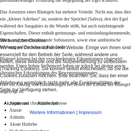
jahrhundertelanger Erfahrung die Begegnung der Egel schätzen.
Das Ansetzen eines Blutegels hat mehrere Vorteile. Nicht nur, dass dies
ein „kleiner Aderlass“ ist, sondern der Speichel (Saliva), den der Egel
während des Saugaktes in die Wunde stößt, hat auch nutzbringende
Eigenschaften. Dieser enthält gerinnungs- und entzündungshemmende,
fibrin- und thrombenlösende Substanzen, sowie eine antibiotische
Wir benutzen Cookies
Wirkung auf die behandelnde Stelle.
Wir nutzen Cookies auf unserer Website. Einige von ihnen sind
essenziell für den Betrieb der Seite, während andere uns
Blutegel können bei den verschiedensten Erkrankungen eingesetzt
helfen, diese Website und die Nutzererfahrung zu verbessern
werden. Einen hohen Stellenwert haben sie jedoch bei akuten sowie
(Tracking Cookies). Sie können selbst entscheiden, ob Sie die
chronischen Erkrankungen des Bewegungsapparates.
Cookies zulassen möchten. Bitte beachten Sie, dass bei einer
Ablehnung womöglich nicht mehr alle Funktionalitäten der
Hier ein Auszug von Erkrankungen bei denen der Einsatz der Blutegel
Seite zur Verfügung stehen.
angezeigt ist:
Akute und chronische Arthrose
Akzeptieren
Ablehnen
Ataxie
Weitere Informationen
|
Impressum
Arthritis
Akute Hufrehe