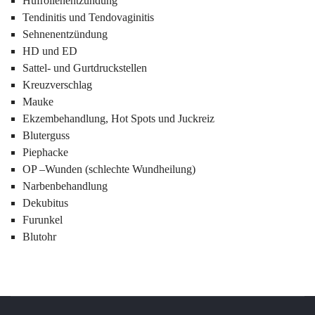
Hufrollenentzündung
Tendinitis und Tendovaginitis
Sehnenentzündung
HD und ED
Sattel- und Gurtdruckstellen
Kreuzverschlag
Mauke
Ekzembehandlung, Hot Spots und Juckreiz
Bluterguss
Piephacke
OP –Wunden (schlechte Wundheilung)
Narbenbehandlung
Dekubitus
Furunkel
Blutohr